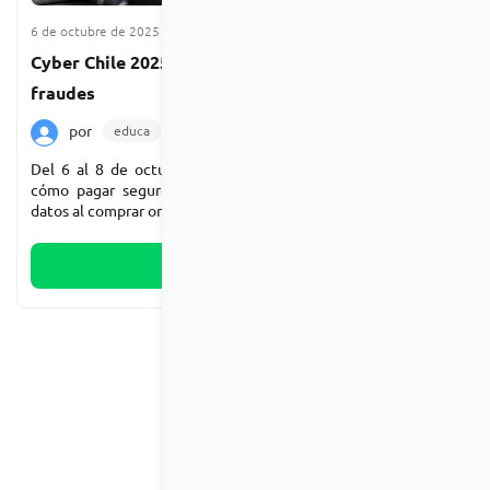
6 de octubre de 2025
2 min de lectura
Cyber Chile 2025: cómo comprar seguro y evitar
fraudes
por
educa
Noticias
Destacada
Del 6 al 8 de octubre llega el Cyber 2025 en Chile. Revisa
cómo pagar seguro, prevenir fraudes digitales y cuidar tus
datos al comprar online.
Leer más