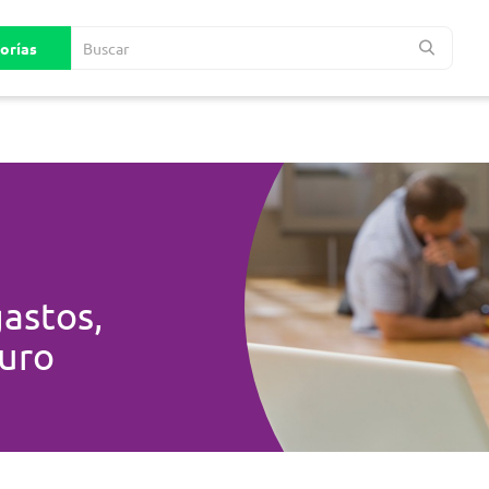
astos,
turo