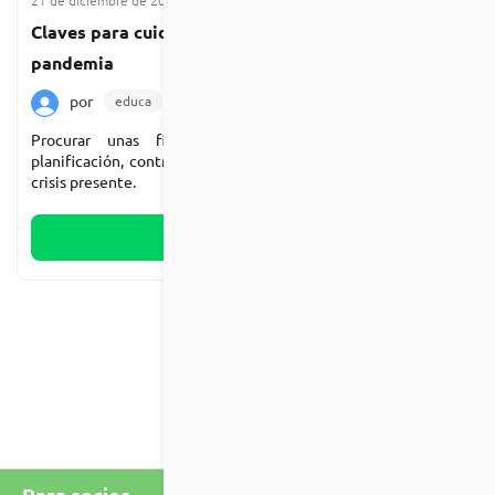
21 de diciembre de 2020
5 min de lectura
Claves para cuidar tus gastos en tiempos de
pandemia
por
educa
Destacada
Pandemia
Procurar unas finanzas familiares sanas requiere de
planificación, control y metas que te ayuden a “enfrentar” la
crisis presente.
Leer más
Para socios