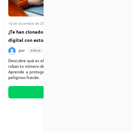
18 de diciembre de 2024
4 min de lectura
¿Te han clonado el SIM? Protege tu identidad
digital con estos consejos
por
educa
Noticias
Destacada
Descubre qué es el SIM swapping, cómo los ciberdelincuentes
roban tu número de teléfono y qué puedes hacer para evitarlo.
Aprende a proteger tus cuentas y datos personales de este
peligroso fraude.
Leer más