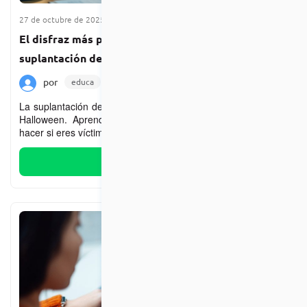
27 de octubre de 2025
4 min de lectura
El disfraz más peligroso de Halloween: la
suplantación de identidad
por
educa
Noticias
Destacada
La suplantación de identidad es el “disfraz” más peligroso de
Halloween. Aprende cómo ocurre, cómo prevenirla y qué
hacer si eres víctima.
Leer más