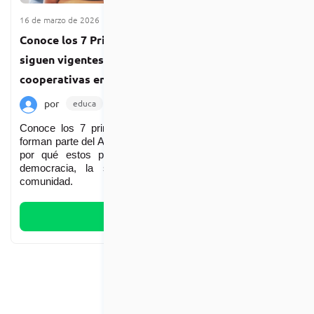
16 de marzo de 2026
3 min de lectura
Conoce los 7 Principios Cooperativos: pilares que
siguen vigentes y que guían a todas las
cooperativas en el mundo
por
educa
Noticias
Destacada
Conoce los 7 principios cooperativos de la ACI y cómo
forman parte del ADN Cooperativo de Coopeuch. Descubre
por qué estos pilares siguen vigentes, fortaleciendo la
democracia, la solidaridad y el compromiso con la
comunidad.
Leer más