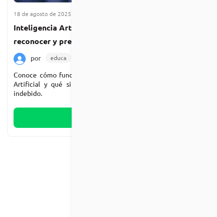
18 de agosto de 2025
2 min de lectura
Inteligencia Artificial y clonación de voz: cómo
reconocer y prevenir usos engañosos
por
educa
Noticias
Destacada
Conoce cómo funciona la clonación de voz con Inteligencia
Artificial y qué simples pasos seguir para prevenir su uso
indebido.
Leer más