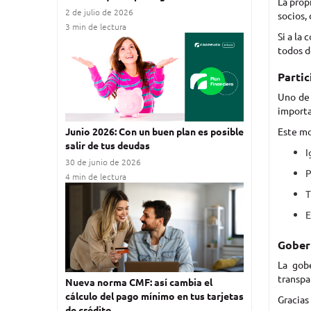
La prop
2 de julio de 2026
socios,
3 min de lectura
Si a la
todos d
Partic
Uno de 
importa
Este mo
Junio 2026: Con un buen plan es posible
salir de tus deudas
I
30 de junio de 2026
P
4 min de lectura
T
E
Gobern
La gob
transpa
Nueva norma CMF: así cambia el
cálculo del pago mínimo en tus tarjetas
Gracias
de crédito