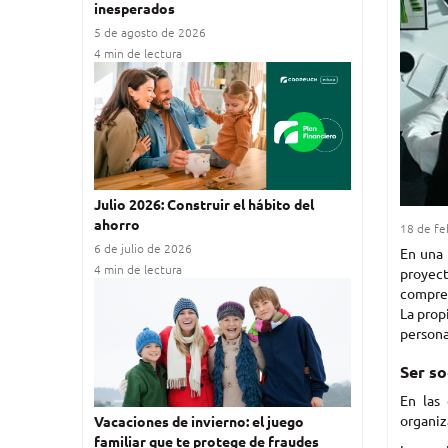
inesperados
5 de agosto de 2026
4 min de lectura
Julio 2026: Construir el hábito del
ahorro
18 de fe
6 de julio de 2026
En una 
4 min de lectura
proyect
compren
La prop
persona
Ser so
En las 
organiz
Vacaciones de invierno: el juego
familiar que te protege de fraudes