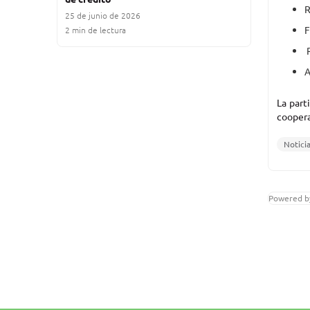
R
25 de junio de 2026
F
2 min de lectura
R
A
La part
coopera
Notici
Powered b