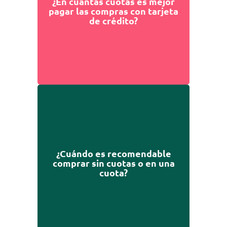
¿En cuantas cuotas es mejor
de cuotas menor a la vida útil de
pagar las compras con tarjeta
los productos. Tiene sentido, por
de crédito?
ejemplo, comprar una lavadora en
12 cuotas.
Es importante analizar si vale la
pena ese consumo inmediato y
¿Cuándo es recomendable
dependerá de factores como la
comprar sin cuotas o en una
urgencia, la disponibilidad y las
cuota?
promociones que tenga tu entidad
bancaria para facilitar la compra.