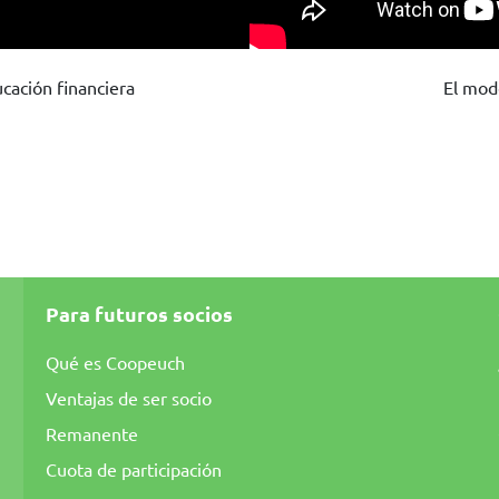
cación financiera
El mod
Para futuros socios
Qué es Coopeuch
Ventajas de ser socio
Remanente
Cuota de participación